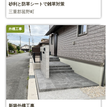
砂利と防草シートで雑草対策
三重郡菰野町
外構工事
新築外構⼯事